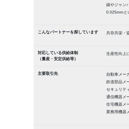
線やジャン
0.025
こんなパートナーを探しています
共存共栄・
対応している供給体制
生産性向上
（量産・安定供給等）
主要取引先
自動車メー
鉄道部品メ
セキュリテ
通信機器メ
住宅機器メ
業務用機器