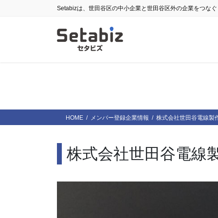
コ
ナ
Setabizは、世田谷区の中小企業と世田谷区外の企業をつな
ン
ビ
テ
ゲ
ン
ー
ツ
シ
に
ョ
移
ン
動
に
移
動
HOME
メンバー登録企業情報
株式会社世田谷電線製
株式会社世田谷電線