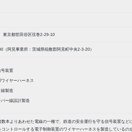
16 東京都世田谷区弦巻2-29-10
-5580（阿見事業所：茨城県稲敷郡阿見町中央2-3-20）
信号装置
用ワイヤーハーネス
ド線製造
ンパー線設計製造
複数本よりあわせた電線の一種で、鉄道の安全運行を守る信号装置など
をコントロールする電子制御装置のワイヤーハーネスを製造しているの