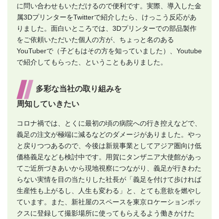
に問い合わせもいただけるので便利です。実際、導入した金
属3DプリンターをTwitterで紹介したら、けっこう反応があ
りました。面白いところでは、3Dプリンターでの部品製作
をご依頼いただいた個人の方が、ちょっと名のある
YouTuberで（子どもはその方を知っていました）、Youtube
で紹介してもらった、ということもありました。
多彩な当社の取り組みを
周知していきたい
コロナ禍では、とくに最初の頃の病院への行き控えなどで、
義足の注文が極端に減るなどのダメージがありました。やっ
と戻りつつあるので、今後は新規事業としてアジア圏向け低
価格義足なども検討中です。用賀にタンザニア大使館があっ
てご近所づきあいから現地視察につながり、義足が行きわた
らない実情を目の当たりした社長が「義足を付けて歩ければ
生産性も上がるし、人生も変わる」と、とても意欲を燃やし
ています。また、新社屋のスペースを東京ロケーションボッ
クスに登録して撮影場所に使ってもらえるよう働きかけた