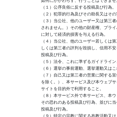
如何にかかわらず、行うことはできませ
（１）公序良俗に反する投稿及び行為。
（２）犯罪的行為及びその助長又はその
（３）当公社、他のユーザー又は第三者
されません。）その他の財産権、プライ
に対して経済的損害を与える行為。
（４）当公社、他のユーザー若しくは第
しくは第三者の評判を毀損し、信用不安
投稿及び行為。
（５）法令、これに準ずるガイドライン
（６）選挙の事前運動、選挙運動又はこ
（７）自己又は第三者の営業に関する宣
を除く。）、本サービス及び本ウェブサ
サイトを目的外で利用すること。
（８）本サービス外で本サービス、本ウ
その恐れのある投稿及び行為、並びに当
投稿及び行為。
（９）特定の宗教に関する布教活動又は