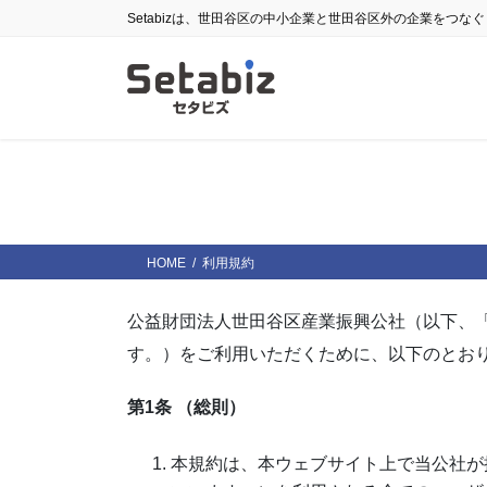
コ
ナ
Setabizは、世田谷区の中小企業と世田谷区外の企業をつな
ン
ビ
テ
ゲ
ン
ー
ツ
シ
に
ョ
移
ン
動
に
移
動
HOME
利用規約
公益財団法人世田谷区産業振興公社（以下、「当
す。）をご利用いただくために、以下のとお
第1条 （総則）
本規約は、本ウェブサイト上で当公社が