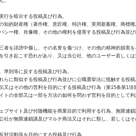
ん。
実行を暗示する投稿及び行為。
の知的財産権（著作権、意匠権、特許権、実用新案権、商標権
バシー権、肖像権、その他の権利を侵害する投稿及び行為並び
三者を誹謗中傷し、その名誉を傷つけ、その他の精神的損害を
を引き起こす恐れがあり、又は当公社、他のユーザー若しくは
、準則等に反する投稿及び行為。
れらに類似する投稿及び行為並びに公職選挙法に抵触する投稿
伝又はその他の営利を目的にする投稿及び行為（第15条第1項
イトの全部又は一部を方法の如何を問わず営利を目的として利
ェブサイト及び付随機能を商業目的で利用する行為、無限連鎖
公社が無限連鎖講及びマルチ商法又はそれに類し、若しくはそ
反対活動等を目的にする投稿及び行為。