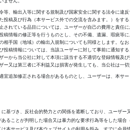
いません。
令等、輸出入等に関する規制及び国家安全に関する法令に違反
た投稿及び行為（本サービス外での交流を含みます。）をする
止されている品目については、ユーザーが自己の費用と責任に
投稿情報の修正等を行うものとし、その不備、遺漏、瑕疵等に
の相手国（地域）の輸出入規制についても同様とします。なお
び投稿情報については、当該ユーザーに対して事前に通知する
ザーから当公社に対して本項に該当する不適切な登録情報及び
ザー又は第三者に不利益又は損害が発生しても、当公社は一切
適宜追加修正される場合があるものとし、ユーザーは、本サー
」に基づき、反社会的勢力との関係を遮断しており、ユーザー
があることが判明した場合又は暴力的な要求行為等をした場合
又は本サービス及び本ウェブサイトの利用を拒み、すでに会員