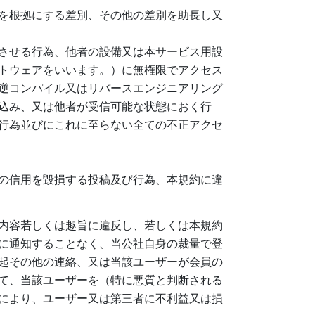
を根拠にする差別、その他の差別を助長し又
させる行為、他者の設備又は本サービス用設
トウェアをいいます。）に無権限でアクセス
逆コンパイル又はリバースエンジニアリング
込み、又は他者が受信可能な状態におく行
行為並びにこれに至らない全ての不正アクセ
の信用を毀損する投稿及び行為、本規約に違
内容若しくは趣旨に違反し、若しくは本規約
に通知することなく、当公社自身の裁量で登
起その他の連絡、又は当該ユーザーが会員の
て、当該ユーザーを（特に悪質と判断される
により、ユーザー又は第三者に不利益又は損