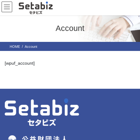
コ
ナ
ン
ビ
テ
ゲ
ン
ー
Account
ツ
シ
に
ョ
移
ン
HOME
Account
動
に
移
動
[wpuf_account]