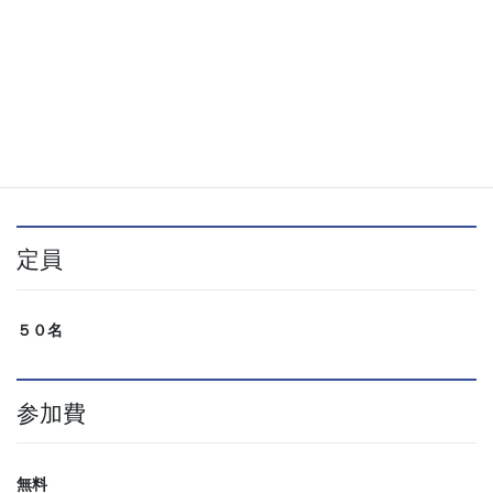
２０２５年７月２４日（木）
時間
１１：００～１２：００
定員
５０名
参加費
無料