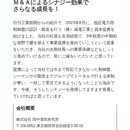
Ｍ＆Ａによるシナジー効果で
さらなる成長を！
日刊工業新聞からの紹介で、2023年8月に、低圧電力用
制御盤の設計・製造を行う（株）成電工業と資本提携を
結びました。当社の社員も全員続投で、3年程度の中期的
な視野で腰を据えて事業提携を進めていこうという提案
をいただき、当社の次期社長への事業承継などもじっく
り進めていけるので、良いご縁をいただいたと思ってい
ます。
提携によって当社では今まで対応できなかった制御盤、
シーケンサの製造までグループでトータルで行える体制
が整い、一括して受注できるようになったことも強みで
す。今後、そうしたシナジーを発揮してますます発展し
ていければと思っています。
会社概要
株式会社 田中電気研究所
〒156-0052 東京都世田谷区経堂3-30-10