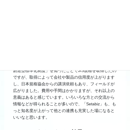
会社や製品を多角的にアピール
展示会は継続して出展すると名前が知られ、1～2年経っ
てから問い合わせをいただくことがあるなどチャンスが
広がるので、計測や環境など業界関連のものを中心に出
展するようにしています。今回の展示会は世田谷区から
出展料の補助を受けて出展しているため敷居が低く、仕
事をお願いしたい協力会社探しに良い場です。今回も企
業やバイヤーとの出会いがありました。
自社製品のダスト濃度計は、私が経済産業省の「新市場
創造型標準化制度」を知ったことでJIS規格を取得したの
ですが、取得によって会社や製品の信用度が上がります
し、日本規格協会からの講演依頼もあり、フィールドが
広がりました。費用や手間はかかりますが、それ以上の
意義はあると感じています。いろいろな方との交流から
情報などが得られることが多いので、「Setabiz」も、も
っと知名度が上がって他との連携も充実した場になると
いいなと思います。