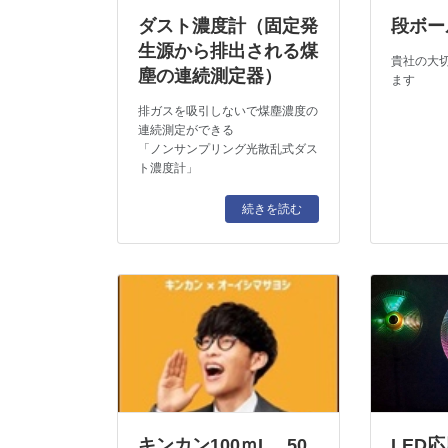
ダスト濃度計（固定発
段ボー
生源から排出される煤
貴社の大
塵の連続測定器）
ます
排ガスを吸引しないで煤塵濃度の
連続測定ができる
「ノンサンプリング光散乱式ダス
ト濃度計」
続きを読む
キンカン100ｍL、50
LED