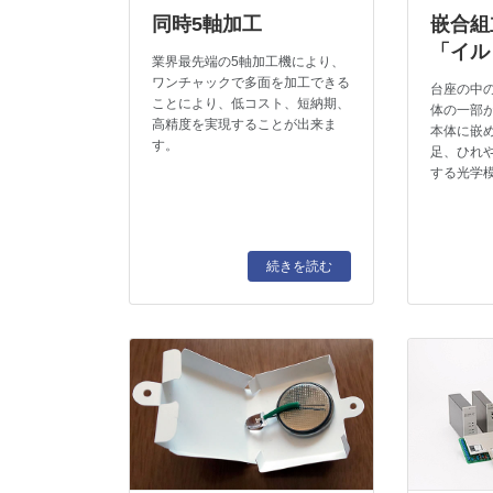
同時5軸加工
嵌合組
「イル
業界最先端の5軸加工機により、
ワンチャックで多面を加工できる
台座の中
ことにより、低コスト、短納期、
体の一部
高精度を実現することが出来ま
本体に嵌
す。
足、ひれ
する光学
続きを読む