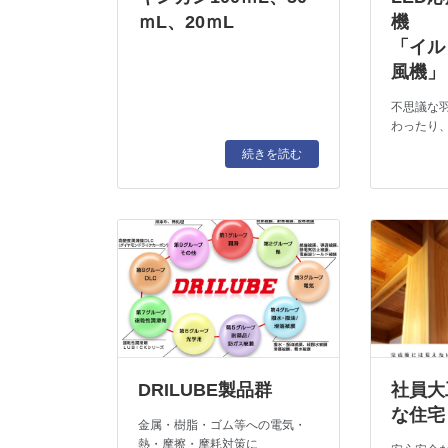
ｍL、20ｍL
機
「イル
風機」
不思議な
わったり
続きを読む
DRILUBE製品群
社員大
な住宅
金属・樹脂・ゴム等への電気・
熱・摩擦・摩耗対策に