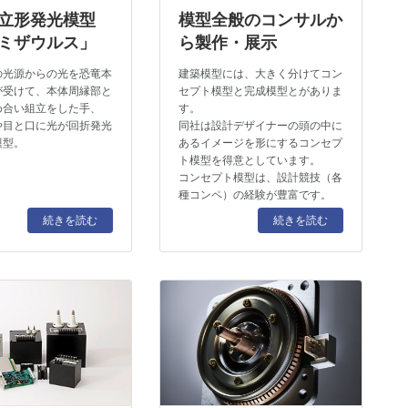
立形発光模型
模型全般のコンサルか
ミザウルス」
ら製作・展⽰
の光源からの光を恐竜本
建築模型には、⼤きく分けてコン
が受けて、本体周縁部と
セプト模型と完成模型とがありま
め合い組立をした手、
す。
や目と口に光が回折発光
同社は設計デザイナーの頭の中に
模型。
あるイメージを形にするコンセプ
ト模型を得意としています。
コンセプト模型は、設計競技（各
種コンペ）の経験が豊富です。
続きを読む
続きを読む