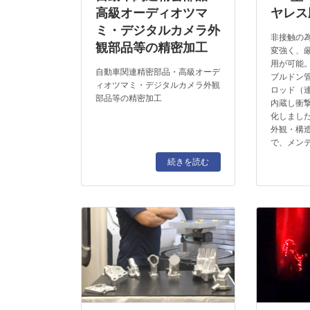
高級オーディオツマ
ヤレス
ミ・デジタルカメラ外
非接触の
観部品等の精密加工
変強く、
用が可能
自動車関連精密部品・高級オーデ
ブルドン
ィオツマミ・デジタルカメラ外観
ロッド（
部品等の精密加工
内蔵し衝
化しまし
外観・構
で、メン
続きを読む