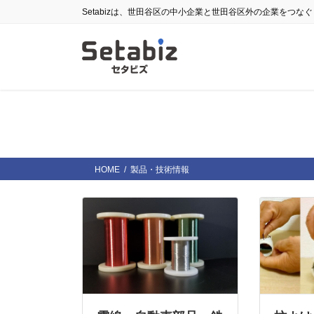
コ
ナ
Setabizは、世田谷区の中小企業と世田谷区外の企業をつな
ン
ビ
テ
ゲ
ン
ー
ツ
シ
に
ョ
移
ン
動
に
移
動
HOME
製品・技術情報