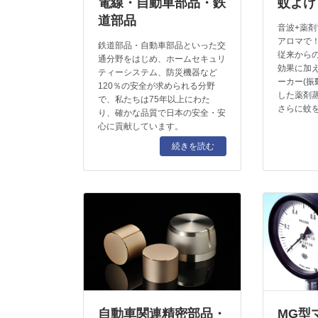
電線・自動車部品・鉄
蚊よけ
道部品
音波+薬
アロマで
鉄道部品・自動車部品といった交
従来から
通分野をはじめ、ホームセキュリ
効果に加
ティーシステム、防災機器など
ーカー(振
120％の安全が求められる分野
した薬剤
で、私たちは75年以上にわた
さらに蚊
り、確かな品質で日本の安全・安
心に貢献しています。
続きを読む
自動車関連精密部品・
MG型