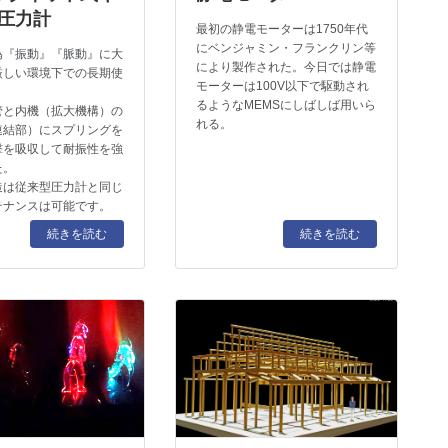
圧力計
最初の静電モーターは1750年代
にベンジャミン・フランクリン等
為『振動』『脈動』に大
により製作された。今日では静電
厳しい環境下での長期使
モーターは100V以下で駆動され
。
るようなMEMSにしばしば用いら
管と内機（拡大機構）の
れる。
連結部）にスプリングを
撃を吸収して耐振性を強
た。
造は従来型圧力計と同じ
テナンスは可能です。
続きを読む
続きを読む