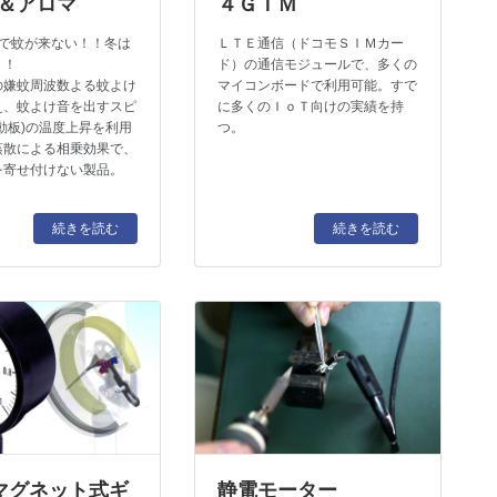
＆アロマ
４ＧＩＭ
剤で蚊が来ない！！冬は
ＬＴＥ通信（ドコモＳＩＭカー
！！
ド）の通信モジュールで、多くの
の嫌蚊周波数よる蚊よけ
マイコンボードで利用可能。すで
え、蚊よけ音を出すスピ
に多くのＩｏＴ向けの実績を持
動板)の温度上昇を利用
つ。
蒸散による相乗効果で、
を寄せ付けない製品。
続きを読む
続きを読む
マグネット式ギ
静電モーター