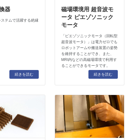
換器
磁場環境用 超音波モ
ータ ピエゾソニック
システムで活躍する絶縁
モータ
「ピエゾソニックモータ（回転型
超音波モータ）」は電力ゼロでも
ロボットアームや搬送装置の姿勢
を維持することができ、また、
MRI内などの高磁場環境で利用す
ることができるモータです。
続きを読む
続きを読む