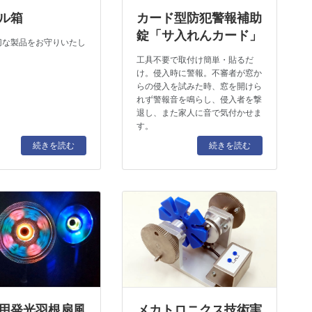
ル箱
カード型防犯警報補助
錠「サ入れんカード」
切な製品をお守りいたし
工具不要で取付け簡単・貼るだ
け。侵入時に警報。不審者が窓か
らの侵入を試みた時、窓を開けら
れず警報音を鳴らし、侵入者を撃
退し、また家人に音で気付かせま
す。
続きを読む
続きを読む
応用発光羽根扇風
メカトロニクス技術実