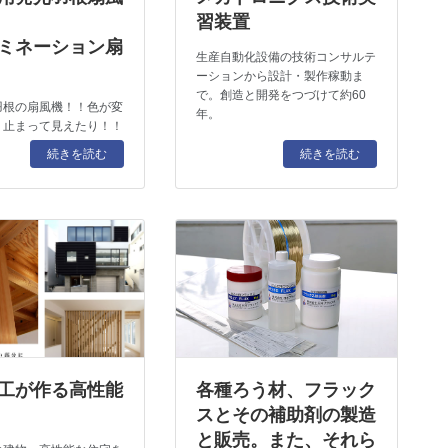
習装置
ミネーション扇
生産自動化設備の技術コンサルテ
ーションから設計・製作稼動ま
で。創造と開発をつづけて約60
羽根の扇風機！！色が変
年。
、止まって見えたり！！
続きを読む
続きを読む
工が作る高性能
各種ろう材、フラック
スとその補助剤の製造
と販売。また、それら