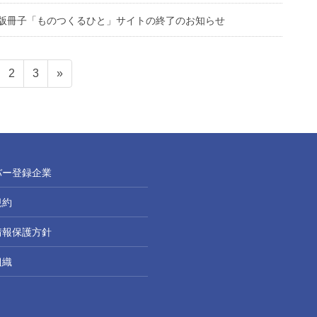
B版冊子「ものつくるひと」サイトの終了のお知らせ
ペ
ペ
2
3
»
ー
ー
ジ
ジ
バー登録企業
規約
情報保護方針
組織