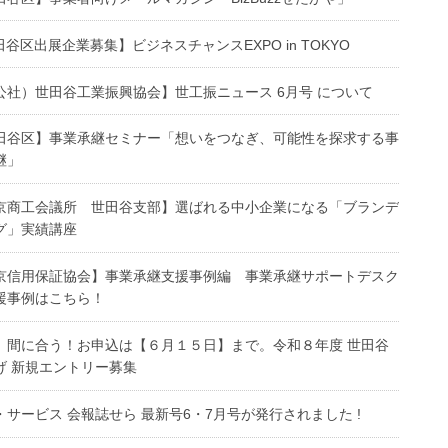
谷区出展企業募集】ビジネスチャンスEXPO in TOKYO
公社）世田谷工業振興協会】世工振ニュース 6月号 について
田谷区】事業承継セミナー「想いをつなぎ、可能性を探求する事
継」
京商工会議所 世田谷支部】選ばれる中小企業になる「ブランデ
グ」実績講座
京信用保証協会】事業承継支援事例編 事業承継サポートデスク
援事例はこちら！
、間に合う！お申込は【６月１５日】まで。令和８年度 世田谷
げ 新規エントリー募集
・サービス 会報誌せら 最新号6・7月号が発行されました !