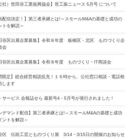
公社）世田谷工業振興協会】世工振ニュース 5月号 について
画配信決定！】第三者承継とは!～スモールM&Aの基礎と成功の
ントを解説～
田谷区出展企業募集】令和８年度 板橋区・北区 ものづくり企
談会
田谷区出展企業募集】令和８年度 ものづくり・IT商談会
間限定】総合経営相談拡充！１６時から、公社窓口相談・電話相
始します
・サービス 会報誌せら 最新号4・5月号が発行されました !
ンデマンド配信】第三者承継とは!～スモールM&Aの基礎と成功
イントを解説～
谷区 伝統工芸とものづくり展 3/14・3/15日の開催のお知らせ