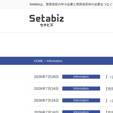
コ
ナ
Setabizは、世田谷区の中小企業と世田谷区外の企業をつな
ン
ビ
テ
ゲ
ン
ー
ツ
シ
に
ョ
移
ン
動
に
移
動
HOME
Information
2026年7月28日
Information
【（
2026年7月24日
Information
【世
2026年7月24日
Information
【（
2026年7月16日
Information
【世