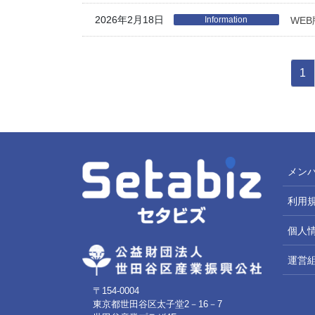
2026年2月18日
Information
WE
投
ペ
1
稿
ー
ジ
の
ペ
ー
メン
ジ
利用
送
り
個人
運営
〒154-0004
東京都世田谷区太子堂2－16－7